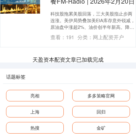
餐FM-Radio | 2026年2月20日
科技股拖累美股回落，三大美股指止步两
连涨。美伊局势叠加美EIA库存意外锐减，
原油盘中涨超2%、油价创半年新高。降息
分歧压制黄金涨势，黄金盘中曾转跌、艰
查看：
191
分类：
网上配资开户
难上攻50....
天盈资本配资文章已加载完成
话题标签
亮相
多多策略官网
上海
回归
热搜
金矿