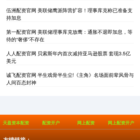
伍洲配资官网 美联储鹰派阵营扩容！理事库克称已准备支
持加息
第一配资官网 美联储理事库克放鹰：通胀不退即加息，等
待的“奢侈”不存在
人人配资官网 贝索斯年内首次减持亚马逊股票 套现3.5亿
美元
诚飞配资官网 半生戏骨半生尘!《主角》名场面前辈风骨与
人间百态封神
天盈资本配资
配资开户
网上配资
网上配资开户
友情链接：