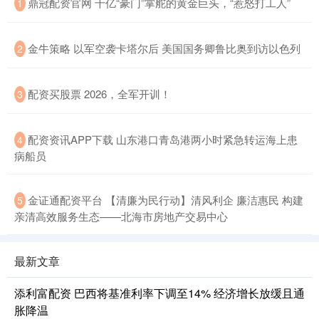
鼎冠配资官网 千亿“豪门”掌舵的黄金巨头，“惹怒打工人”
1
金牛策略 以军空袭卡塔尔后 美国国务卿鲁比奥到访以色列
2
配资买股票 2026，全军开训！
3
配资资讯APP下载 山东港口青岛港两小时紧急转运海上患
4
病船员
金证通配资平台 【清廉为民行动】清风利企 廉洁惠民 构建
5
亲清高效服务生态——北海市房地产交易中心
最新文章
添利富配资 巴西将基准利率下调至14% 经济增长放缓且通
胀降温