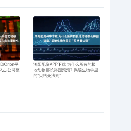
Orion平
鸿阳配资APP下载 为什么所有的极
入占公司整
地动物都长得圆滚滚? 揭秘生物学里
的“贝格曼法则”