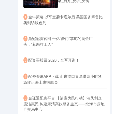
劫_日方_要求_受伤
​金牛策略 以军空袭卡塔尔后 美国国务卿鲁比
1
奥到访以色列
​鼎冠配资官网 千亿“豪门”掌舵的黄金巨
2
头，“惹怒打工人”
​配资买股票 2026，全军开训！
3
​配资资讯APP下载 山东港口青岛港两小时紧
4
急转运海上患病船员
​金证通配资平台 【清廉为民行动】清风利企
5
廉洁惠民 构建亲清高效服务生态——北海市房地
产交易中心