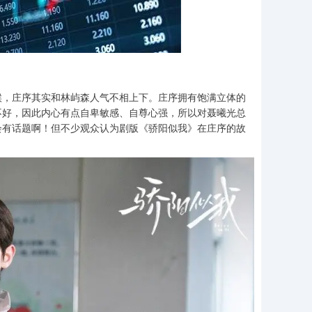
候，庄序其实和林屿森人气不相上下。庄序拥有饱满立体的
不好，因此内心有点自卑敏感、自尊心强，所以对聂曦光总
会有话题啊！但不少观众认为剧版《骄阳似我》在庄序的故