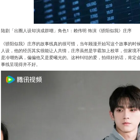
陆剧「出圈人设却演成群嘲」角色1：赖伟明 饰演《骄阳似我》庄序
《骄阳似我》庄序的故事线真的很可惜，当年顾漫开始写这个故事的时
人设，他的经历其实很能让人共情，庄序虽然是学霸加上校草，但家境
是冷嘲热讽，偏偏他又是爱曦光的。这种纠结的爱，拍得好的话，肯定
事线呈现得并不好。