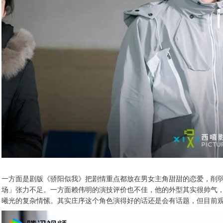
一方面是剧版《骄阳似我》把剧情重点都放在男女主角甜甜的恋爱，削
场」张力不足。一方面赖伟明的演技评价也不佳，他的外型其实很帅气
曦光的复杂情愫。其实庄序这个角色演得好的话还是会有话题，但目前