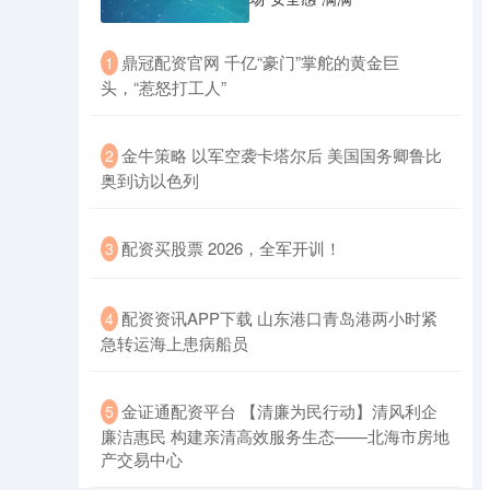
​鼎冠配资官网 千亿“豪门”掌舵的黄金巨
1
头，“惹怒打工人”
​金牛策略 以军空袭卡塔尔后 美国国务卿鲁比
2
奥到访以色列
​配资买股票 2026，全军开训！
3
​配资资讯APP下载 山东港口青岛港两小时紧
4
急转运海上患病船员
​金证通配资平台 【清廉为民行动】清风利企
5
廉洁惠民 构建亲清高效服务生态——北海市房地
产交易中心