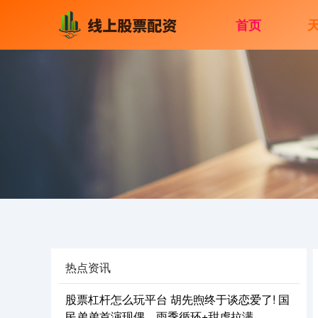
首页
热点资讯
股票杠杆怎么玩平台 胡先煦终于谈恋爱了! 国
民弟弟首演现偶，雨季循环+甜虐拉满