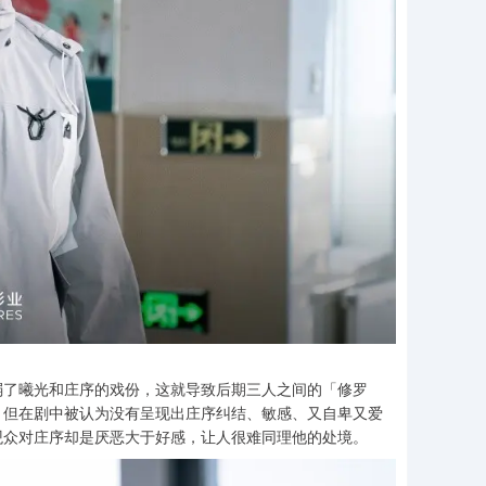
弱了曦光和庄序的戏份，这就导致后期三人之间的「修罗
，但在剧中被认为没有呈现出庄序纠结、敏感、又自卑又爱
观众对庄序却是厌恶大于好感，让人很难同理他的处境。