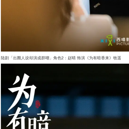
陆剧「出圈人设却演成群嘲」角色2：赵晴 饰演《为有暗香来》牧遥