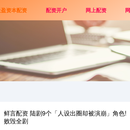
天盈资本配资
配资开户
网上配资
鲜言配资 陆剧9个「人设出圈却被演崩」角色
败毁全剧