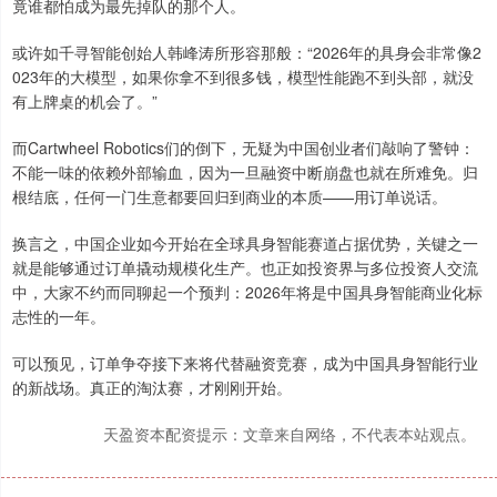
竟谁都怕成为最先掉队的那个人。
或许如千寻智能创始人韩峰涛所形容那般：“2026年的具身会非常像2
023年的大模型，如果你拿不到很多钱，模型性能跑不到头部，就没
有上牌桌的机会了。”
而Cartwheel Robotics们的倒下，无疑为中国创业者们敲响了警钟：
不能一味的依赖外部输血，因为一旦融资中断崩盘也就在所难免。归
根结底，任何一门生意都要回归到商业的本质——用订单说话。
换言之，中国企业如今开始在全球具身智能赛道占据优势，关键之一
就是能够通过订单撬动规模化生产。也正如投资界与多位投资人交流
中，大家不约而同聊起一个预判：2026年将是中国具身智能商业化标
志性的一年。
可以预见，订单争夺接下来将代替融资竞赛，成为中国具身智能行业
的新战场。真正的淘汰赛，才刚刚开始。
天盈资本配资提示：文章来自网络，不代表本站观点。