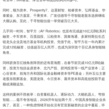
同时，顺为资本、Prosperity7、达晨财智、柏睿资本、弘晖基金、华
泰紫金、东方嘉富、千乘资本、广发信德等千寻智能老股东选择继续
大额认购。至此，千寻智能估值一举突破百亿大关。
几乎同一时间，智平方（AI² Robotics）也宣布完成超10亿元B轮系列
融资，中车资本、百度战投、沄柏资本、国泰海通、多家特斯拉生态
链龙头企业及地方基金等机构投资。凭借于此，智平方在一年内累计
完成12轮融资，估值超百亿人民币，也成为深圳首个百亿具身智能独
角兽。
同样跻身百亿独角兽阵营的还有星海图，在春节前完成10亿元B轮融
资，投资方包括金鼎资本、北汽产投、碧鸿投资等一线产业资本；正
心谷资本、前海方舟和国际化基金毅峰资本等PE基金；另外五位主要
老股东凯辉基金、美团龙珠、今日资本、襄禾资本和高瓴创投联手超
额或满额追加。
这样的案例不胜枚举：自变量机器人、逐际动力、大晓机器人、穹彻
智能……毫不夸张地说，2026开年短短两个月，中国具身智能企业杀
疯了。甚至，一种焦虑情绪开始在没有官宣新融资的企业中蔓延，毕