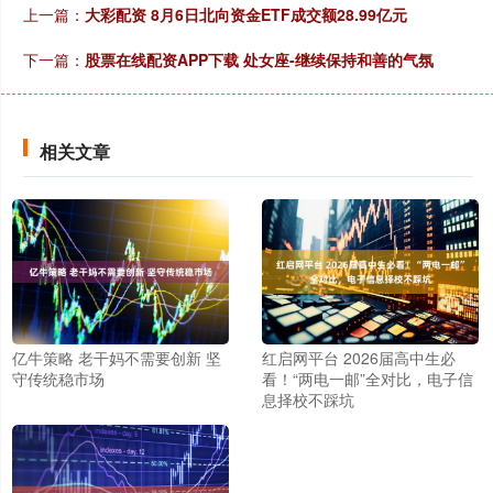
上一篇：
大彩配资 8月6日北向资金ETF成交额28.99亿元
下一篇：
股票在线配资APP下载 处女座-继续保持和善的气氛
相关文章
亿牛策略 老干妈不需要创新 坚
红启网平台 2026届高中生必
守传统稳市场
看！“两电一邮”全对比，电子信
息择校不踩坑