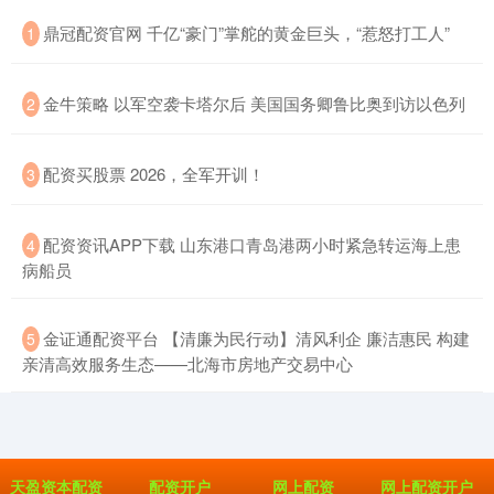
​鼎冠配资官网 千亿“豪门”掌舵的黄金巨头，“惹怒打工人”
1
​金牛策略 以军空袭卡塔尔后 美国国务卿鲁比奥到访以色列
2
​配资买股票 2026，全军开训！
3
​配资资讯APP下载 山东港口青岛港两小时紧急转运海上患
4
病船员
​金证通配资平台 【清廉为民行动】清风利企 廉洁惠民 构建
5
亲清高效服务生态——北海市房地产交易中心
天盈资本配资
配资开户
网上配资
网上配资开户