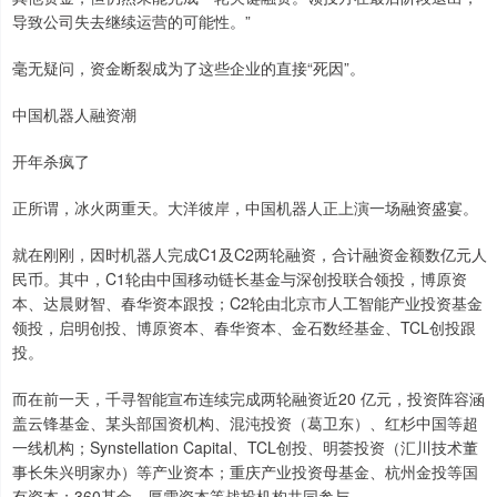
导致公司失去继续运营的可能性。”
毫无疑问，资金断裂成为了这些企业的直接“死因”。
中国机器人融资潮
开年杀疯了
正所谓，冰火两重天。大洋彼岸，中国机器人正上演一场融资盛宴。
就在刚刚，因时机器人完成C1及C2两轮融资，合计融资金额数亿元人
民币。其中，C1轮由中国移动链长基金与深创投联合领投，博原资
本、达晨财智、春华资本跟投；C2轮由北京市人工智能产业投资基金
领投，启明创投、博原资本、春华资本、金石数经基金、TCL创投跟
投。
而在前一天，千寻智能宣布连续完成两轮融资近20 亿元，投资阵容涵
盖云锋基金、某头部国资机构、混沌投资（葛卫东）、红杉中国等超
一线机构；Synstellation Capital、TCL创投、明荟投资（汇川技术董
事长朱兴明家办）等产业资本；重庆产业投资母基金、杭州金投等国
有资本；360基金、厚雪资本等战投机构共同参与。