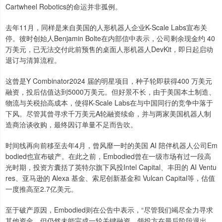
Cartwheel Robotics的命运并非孤例。
去年11月，同样是来自美国的人形机器人企业K-Scale Labs宣布关
停。彼时创始人Benjamin Bolte在内部信中表示，公司剩余现金约 40
万美元，已无法交付此前预售的桌面人形机器人DevKit，即日起启动
退订与清算流程。
这曾是Y Combinator2024 届的明星项目，种子轮即获得400 万美元
融资，投后估值达到5000万美元。但好景不长，由于美国本土制造、
物流与关税抬高成本，使得K-Scale Labs在与中国同行的竞争中落于
下风。尽管其曾寻求千万美元A轮融资续命，并与两家美国机器人制
造商洽谈收购，最终因订单量不足而告吹。
时间线再向前移至去年4月，曾风靡一时的美国 AI 陪伴机器人公司Em
bodied也宣布破产。在此之前，Embodied曾在一级市场有过一段高
光时期，投资方囊括了英特尔旗下风投Intel Capital、丰田的 AI Ventu
res、亚马逊的 Alexa 基金、索尼创新基金和 Vulcan Capital等，估值
一度推高至2.7亿美元。
至于破产原因，Embodied则在公告中表示，“尽管我们竭尽全力寻求
其他资金，但仍然未能完成一轮关键融资。领投方在最后阶段退出，