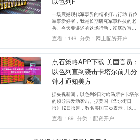
以色列F
一场震撼现代军事界的精准打击行动 各位
军事爱好者，我是长期研究军事科技的老
兵。今天要讲述的这场行动，彻底改写了
现代防空作战的认知——2025年9月9日深
查看：
146
分类：
网上配资开户
夜，以色....
点石策略APP下载 美国官员：
以色列直到袭击卡塔尔前几分
钟才通知美方
据央视新闻，以色列9日对哈马斯在卡塔尔
的领导层发动袭击。据美国《华尔街日
报》12日报道，数名美国官员表示，以色
列直到袭击前几分钟才通知美国军方，且
查看：
69
分类：
配资开户
最初没有提供有....