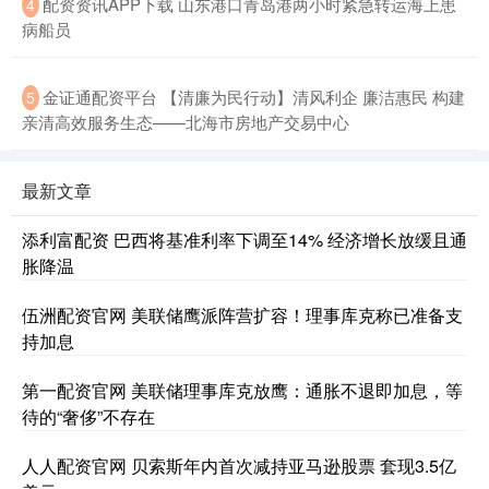
配资资讯APP下载 山东港口青岛港两小时紧急转运海上患
4
病船员
金证通配资平台 【清廉为民行动】清风利企 廉洁惠民 构建
5
亲清高效服务生态——北海市房地产交易中心
最新文章
添利富配资 巴西将基准利率下调至14% 经济增长放缓且通
胀降温
伍洲配资官网 美联储鹰派阵营扩容！理事库克称已准备支
持加息
第一配资官网 美联储理事库克放鹰：通胀不退即加息，等
待的“奢侈”不存在
人人配资官网 贝索斯年内首次减持亚马逊股票 套现3.5亿