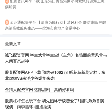
配资资讯APP下载 山东港口青岛港两小时紧急转运海上患
4
病船员
金证通配资平台 【清廉为民行动】清风利企 廉洁惠民 构建
5
亲清高效服务生态——北海市房地产交易中心
最新文章
诚飞配资官网 半生戏骨半生尘!《主角》名场面前辈风骨与
人间百态封神
股巢配资网APP下载 预约破1062万! 听花岛新剧定档，东
北虎妞VS南洋少爷爆笑来袭!
金猎人配资官网 这部甜剧，真的好看吗
股票杠杆怎么玩平台 胡先煦终于谈恋爱了! 国民弟弟首演
现偶，雨季循环+甜虐拉满