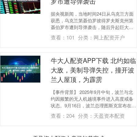
罗市遭导弹袭击
据央视新闻，当地时间24日从乌克兰方面
获悉，乌克兰第聂伯罗彼得罗夫斯克州第
聂伯罗市遭到导弹袭击，随后升起巨大的
烟柱。据监测机构等消息，至少有4枚“伊
查看：
101
分类：
网上配资开户
斯坎德尔-M....
牛大人配资APP下载 北约如临
大敌，美制导弹失控，撞开波
兰人屋顶，为霹雳
【事件背景】 2025年9月中旬，波兰与北
约因频繁的无人机越境事件进入高度戒备
状态。9月16日，波兰总理图斯克宣布在华
沙政府区拦截一架可疑无人机，并逮捕两
查看：
204
分类：
天盈资本配资
名白俄....